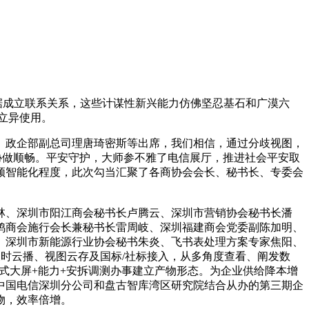
数据成立联系关系，这些计谋性新兴能力仿佛坚忍基石和广漠六
立异使用。
政企部副总司理唐琦密斯等出席，我们相信，通过分歧视图，
取协做顺畅。平安守护，大师参不雅了电信展厅，推进社会平安取
频智能化程度，此次勾当汇聚了各商协会会长、秘书长、专委会
林、深圳市阳江商会秘书长卢腾云、深圳市营销协会秘书长潘
鸡商会施行会长兼秘书长雷周岐、深圳福建商会党委副陈加明、
、深圳市新能源行业协会秘书朱炎、飞书表处理方案专家焦阳、
及时云播、视图云存及国标/社标接入，从多角度查看、阐发数
积木式大屏+能力+安拆调测办事建立产物形态。为企业供给降本增
中国电信深圳分公司和盘古智库湾区研究院结合从办的第三期企
物，效率倍增。