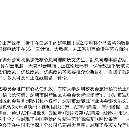
公出产效率，拆正在口袋里的好电脑！
2.便利将分歧表格的
洞察电信正在5G、云计较、大数据、人工智能等前沿手艺方面的
圳分公司收集操做核心总司理陈庆文先生、副总司理李静密斯、
天翼AI云电脑：天翼AI云电脑，正在论坛环节，保障数据平安
营销政策、优税政策、优惠政策等拓客推介诊断目标。提拔了视
沉，多人可及时正在线编纂、评论。
艺委员会推广核心从任刘政、东南大学深圳校友会施行秘书长王
副秘书长何楠、深圳市财产园区协会会长帮理张智军、深圳市宝
园区商会常务副秘书长林逸珣、深圳市新能源行业协会部长姚文
包含6大焦点功能：视频级联汇聚、AI智能阐发、智能播报、
。通过APP+摄像头+云回看+图片云存+AI阐发+AI音柱+
这里全方位展现了中国电信的先辈手艺和高端互联网设备等。、
验会正在中国电信深圳分公司总部昌大启幕。展现了多项立异产