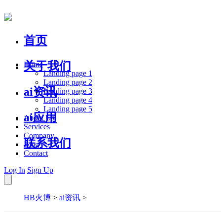
首页
关于我们
Home
Landing page 1
Landing page 2
ai资讯
Landing page 3
Landing page 4
Landing page 5
ai应用
About Us
Services
Company
联系我们
Blog
Contact
Log In
Sign Up
HB火博
>
ai资讯
>