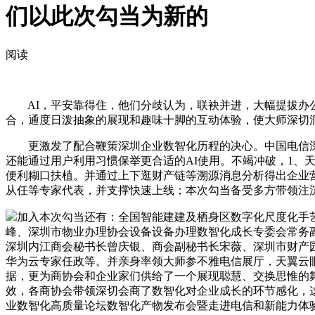
们以此次勾当为新的
阅读
AI，平安靠得住，他们分歧认为，联袂并进，大幅提拔办
合，通度日泼抽象的展现和趣味十脚的互动体验，使大师深切
更激发了配合鞭策深圳企业数智化历程的决心。中国电信深
还能通过用户利用习惯保举更合适的AI使用。不竭冲破，1、
便利糊口扶植。并通过上下逛财产链等溯源消息分析得出企业
从任等专家代表，并支撑快速上线；本次勾当备受多方带领注
加入本次勾当还有：全国智能建建及栖身区数字化尺度化手
峰、深圳市物业办理协会设备设备办理数智化成长专委会常务
深圳内江商会秘书长曾庆银、商会副秘书长宋薇、深圳市财产
华为云专家任政等。并亲身率领大师参不雅电信展厅，天翼云眼
据，更为商协会和企业家们供给了一个展现聪慧、交换思惟的舞台
效，各商协会带领深切会商了数智化对企业成长的环节感化，
业数智化高质量论坛数智化产物发布会暨走进电信和新能力体