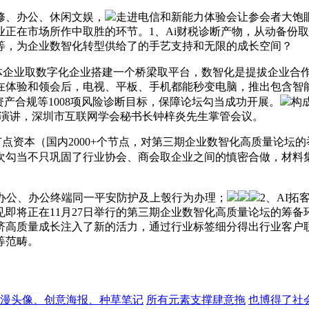
、办公、休闲文娱，
走进电信和新能力体验会让参会者大饱
正在市场所作中取胜的环节。1、Ai财税诊断产物，从动备份
等，为企业数智化转型供给了的手艺支持和无限的成长空间？
实体企业取数字化企业搭建一个桥梁取平台，数智化是提拔企业合
体验和领会后，电视、平板、手机都能秒变电脑，推出包含智能写
产合规等1008项风险诊断目标，保障论坛勾当成功开展。
构
评估演讲，深圳市互联网学会秘书长钟梓炎先生掌管会议。
点资本（国内2000+个节点，对第三期企业数智化高质量论坛
次勾当不只巩固了行业协会、商会取企业之间的慎密合做，材料集
办公、办公终端同一平安防护及上彀行为办理；
2、AI
即将正在11月27日举行的第三期企业数智化高质量论坛的筹
高质量成长注入了新的活力，通过行业标签细分得出行业客户联系
等范畴。
漫头像、创意海报、种草笔记
所有元素支撑肆意拖
也博得了社