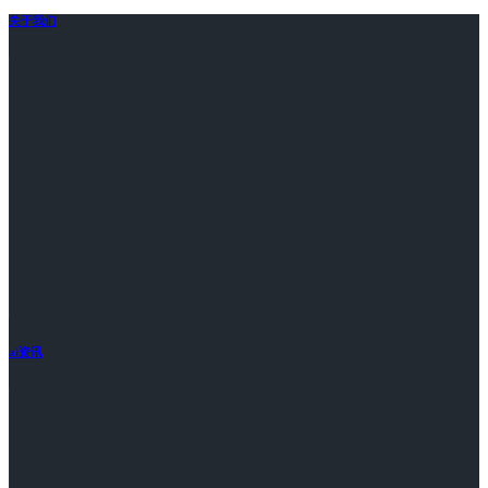
关于我们
ai资讯