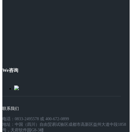
We咨询
联系我们
电话：0833-2495578 或 400-672-0899
地址：中国（四川）自由贸易试验区成都市高新区益州大道中段1858
号，天府软件园G8-3楼