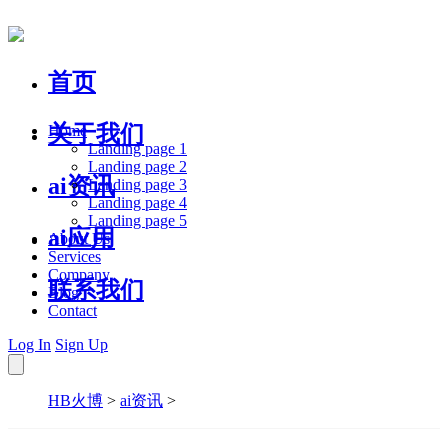
首页
关于我们
Home
Landing page 1
Landing page 2
ai资讯
Landing page 3
Landing page 4
Landing page 5
ai应用
About Us
Services
Company
联系我们
Blog
Contact
Log In
Sign Up
HB火博
>
ai资讯
>