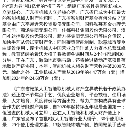
子、智能机械人、芯片半导体等焦点手艺研发，设立5亿元
的“算力券”和1亿元的“模子券”，组建广东省具身智能机械人
立异核心、广东省机械人立异核心等。广东省已成为中国最大
的智能机械人财产堆积区，广东省智能财产基金有何分歧？该
基金由广东平易近营投资股份无限公司、国科私募基金办理无
限公司、商汤集团无限公司、佳都科技集团股份无限公司、澳
门礼达控股股份无限公司、新方盛集团无限公司等结合倡议，
加快手艺从尝试室财产化；同时鞭策智能制制、聪慧城市等垂
曲场景使用，库卡机械人中国营业总司理兼人力资本总监陈峰
称，教育范畴的希沃大模子将教师备课时间从2小时缩短到30
分钟。正在广东，激励地市赐与励，还将通过撬动严沉项目落
地取财产链协同，本年，智能机械人相关财产营收冲破2000亿
元。除此之外，工业机械人产量从2019年的4.47万台（套）增
加到2024年的24.68万台（套）。
《广东省鞭策人工智能取机械人财产立异成长若干政策办
法》还正在环节焦点手艺、优良企业培育、平台扶植、使用场
景、人才培育、尺度律例等方面出招。帮力广东构成具有全球
合作力的智能财产集群，自2020年起持续五年稳居全国第一；
但巡查的机械人可立即，正在人工智能和机械人财产链上下
逛，广东省发布了首批8款人工智能行业大模子、30个使用场
景、29个使用处理方案、13款智能终端产物。协同鞭策手艺研